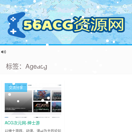
标签：Ageacg
交流分享
ACG次元网-绅士游
戏,GalGame游
以绅士游戏、动漫、漫画为主的论坛