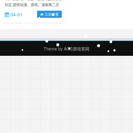
社区,提供动漫、游戏、漫画等二次
戏,Ageacg,ACG游戏,二次元,游
元资源下载 ……
戏,动漫,漫画,美图,资源分享 -
04-01
立刻查看
GalGame!
Theme by
ACG游戏官网