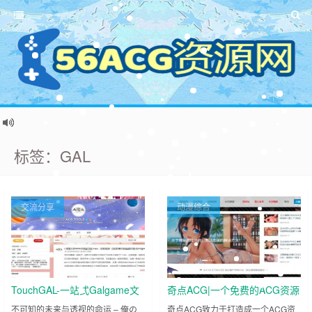
标签：GAL
交流分享
动漫综合
TouchGAL-一站式Galgame文
奇点ACG|一个免费的ACG资源
化社区！
站点
不可知的未来与透视的命运 – 俺の
奇点ACG致力于打造成一个ACG资