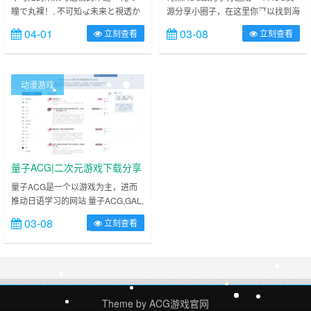
瞳で丸裸！. 不可知な未来と視透か
源分享小圈子，在这里你可以找到海
す運命. TouchGAL是立足于分享快
量ACG资源，并且我们承诺永远免
04-01
03-08
立刻查看
立刻查看
乐的一站式Galgame文化社区，为
费！ 奇点ACG是一个学习、交流动
Gal爱好者提供一片净土！为
漫文化的 ACG 资源分享站。站长创
Galgame爱好者而生，免……
立的初衷是建立一个资源分享的小
圈……
动漫游戏
量子ACG|二次元游戏下载分享
网站
量子ACG是一个以游戏为主，进而
推动日语学习的网站 量子ACG,GAL,
恋爱游戏,galgame,黄油,krkr,
03-08
立刻查看
lzacg.us, lzacg.one, lzacg.top ……
Theme by
ACG游戏官网