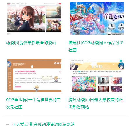
动漫啦|提供最新最全的漫画
琉璃社|ACG动漫同人作品讨论
社团
ACG里世界|一个精神世界的二
腾讯动漫|中国最大最权威的正
次元社区
版动漫网站
天天爱动漫|在线动漫资源网站网站